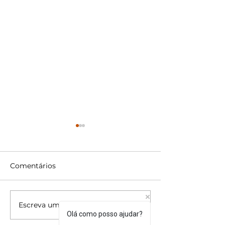
Comentários
Escreva um comentário
5 Estilos de Óculos que
Eyewear, Sung
Olá como posso ajudar?
Combinam com a
Optical e outr