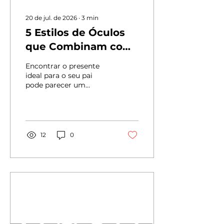
20 de jul. de 2026
∙
3
min
5 Estilos de Óculos
que Combinam com
a Personalidade do
Encontrar o presente
seu Pai
ideal para o seu pai
pode parecer um
desafio, mas a resposta
pode estar na forma
como ele enxerga o
mundo — e em como
ele se apresenta para
12
0
ele. Na Ótica Miguel
Giannini, nós
acreditamos que os
óculos não são apenas
um acessório de
correção visual ou
proteção solar; eles são
uma extensão da
personalidade. Por meio