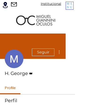
Institucional
ME
NU
Mais ações
Seguir
Administrador
H. George
Profile
Perfil