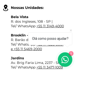
Nossas Unidades:
Bela Vista
R. dos Ingleses, 108 - SP |
Tel/ WhatsApp
+55 11 3149-4000
Brooklin - Paulista
Olá como posso ajudar?
R. Barão do Triunfo, 502 |
Tel/ WhatsApp
+55 11 4328-3001
e +55 11 5469-2000
1
Jardins
Av. Brig Faria Lima, 2237 - SP |
Tel/ WhatsApp
+55 11 3477-1009
Horários:
De Seg. à Sex: das 9h às 18h
​Sábados: das 9h às 13h
E-mail:
vendas@miguelgiannini.com.br