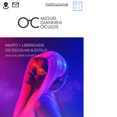
Institucional
ME
NU
MUITO + LIBERDADE
DE ESCOLHA & ESTILO
CRIE SUA LENTE COSMÉTICA