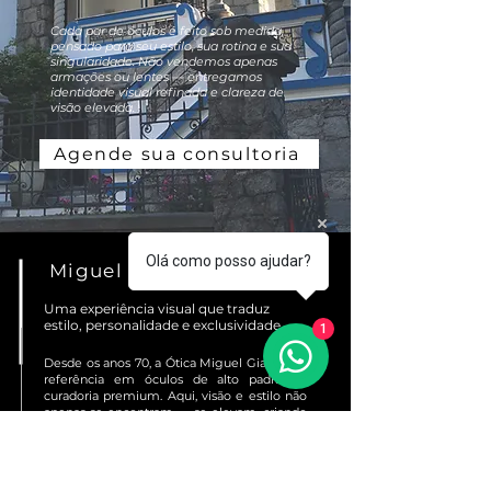
Cada par de óculos é feito sob medida,
pensado para seu estilo, sua rotina e sua
singularidade. Não vendemos apenas
armações ou lentes — entregamos
identidade visual refinada e clareza de
visão elevada.
Agende sua consultoria
Olá como posso ajudar?
Miguel Giannini Óculos
Uma experiência visual que traduz
estilo, personalidade e exclusividade.
1
Desde os anos 70, a Ótica Miguel Giannini é
referência em óculos de alto padrão e
curadoria premium. Aqui, visão e estilo não
apenas se encontram — se elevam, criando
uma experiência única para quem exige
excelência em cada detalhe.
Somos reconhecidos por oferecer soluções