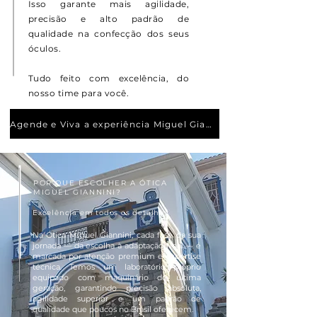
Isso garante mais agilidade,
precisão e alto padrão de
qualidade na confecção dos seus
óculos.
Tudo feito com excelência, do
nosso time para você.
Agende e Viva a experiência Miguel Giannini
POR QUE ESCOLHER A ÓTICA
MIGUEL GIANNINI?
Excelência em todos os detalhes
Na Ótica Miguel Giannini, cada fase da sua
jornada — da escolha à adaptação final — é
marcada por atenção premium e expertise
técnica. Temos um laboratório próprio
equipado com maquinário de última
geração, garantindo precisão absoluta,
agilidade superior e um padrão de
qualidade que poucos no Brasil oferecem.