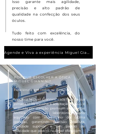
Isso garante mais agilidade,
precisão e alto padrão de
qualidade na confecção dos seus
óculos.
Tudo feito com excelência, do
nosso time para você.
Agende e Viva a experiência Miguel Giannini
POR QUE ESCOLHER A ÓTICA
MIGUEL GIANNINI?
Excelência em todos os detalhes
Na Ótica Miguel Giannini, cada fase da sua
jornada — da escolha à adaptação final — é
marcada por atenção premium e expertise
técnica. Temos um laboratório próprio
equipado com maquinário de última
geração, garantindo precisão absoluta,
agilidade superior e um padrão de
qualidade que poucos no Brasil oferecem.