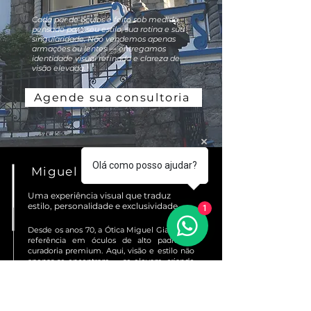
Cada par de óculos é feito sob medida,
pensado para seu estilo, sua rotina e sua
singularidade. Não vendemos apenas
armações ou lentes — entregamos
identidade visual refinada e clareza de
visão elevada.
Agende sua consultoria
Olá como posso ajudar?
Miguel Giannini Óculos
Uma experiência visual que traduz
estilo, personalidade e exclusividade.
1
Desde os anos 70, a Ótica Miguel Giannini é
referência em óculos de alto padrão e
curadoria premium. Aqui, visão e estilo não
apenas se encontram — se elevam, criando
uma experiência única para quem exige
excelência em cada detalhe.
Somos reconhecidos por oferecer soluções