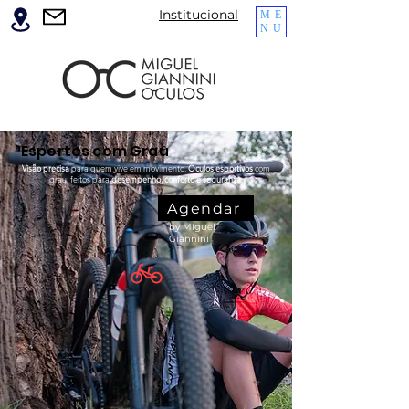
Institucional
ME
NU
Esportes com Grau
Visão precisa
para quem vive em movimento.
Óculos esportivos
com
grau, feitos para
desempenho
, conforto e segurança.
Agendar
by Miguel
Giannini