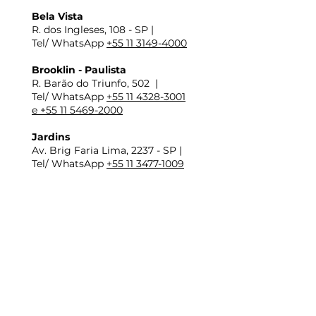
Bela Vista
R. dos Ingleses, 108 - SP |
Tel/ WhatsApp
+55 11 3149-4000
Brooklin - Paulista
R. Barão do Triunfo, 502 |
Tel/ WhatsApp
+55 11 4328-3001
e +55 11 5469-2000
Jardins
Av. Brig Faria Lima, 2237 - SP |
Tel/ WhatsApp
+55 11 3477-1009
Horários:
De Seg. à Sex: das 9h às 18h
​Sábados: das 9h às 13h
E-mail:
vendas@miguelgiannini.com.br