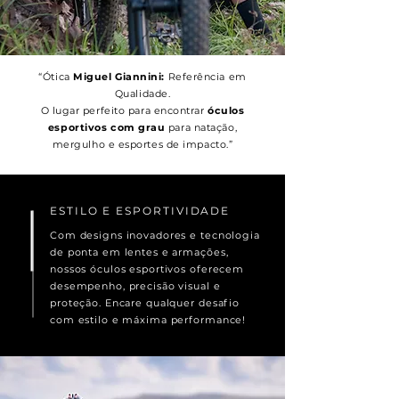
“Ótica
Miguel Giannini:
Referência em
Qualidade.
O lugar perfeito para encontrar
óculos
esportivos com grau
para natação,
mergulho e esportes de impacto.”
ESTILO E ESPORTIVIDADE
Com designs inovadores e tecnologia
de ponta em lentes e armações,
nossos óculos esportivos oferecem
desempenho, precisão visual e
proteção. Encare qualquer desafio
com estilo e máxima performance!