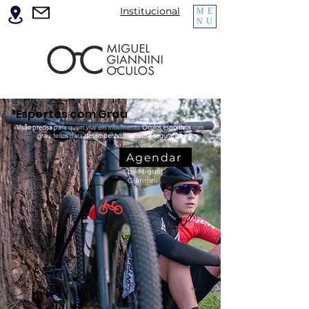
Institucional
ME
NU
Esportes com Grau
Visão precisa
para quem vive em movimento.
Óculos esportivos
com
grau, feitos para
desempenho
, conforto e segurança.
Agendar
by Miguel
Giannini