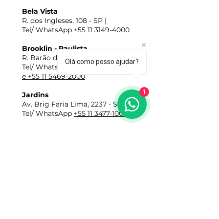
Bela Vista
R. dos Ingleses, 108 - SP |
Tel/ WhatsApp
+55 11 3149-4000
Brooklin - Paulista
R. Barão do Triunfo, 502 |
Olá como posso ajudar?
Tel/ WhatsApp
+55 11 4328-3001
e +55 11 5469-2000
1
Jardins
Av. Brig Faria Lima, 2237 - SP |
Tel/ WhatsApp
+55 11 3477-1009
Horários:
De Seg. à Sex: das 9h às 18h
​Sábados: das 9h às 13h
E-mail:
vendas@miguelgiannini.com.br