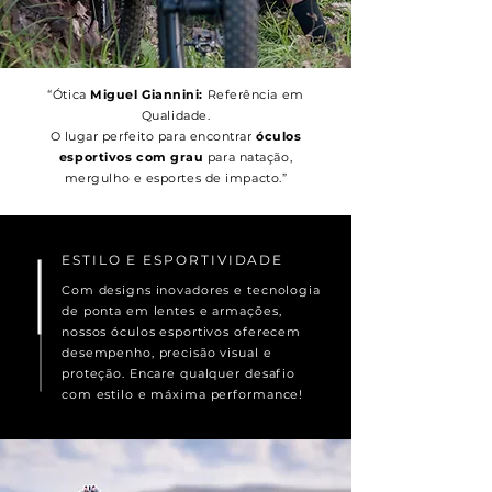
“Ótica
Miguel Giannini:
Referência em
Qualidade.
O lugar perfeito para encontrar
óculos
esportivos com grau
para natação,
mergulho e esportes de impacto.”
ESTILO E ESPORTIVIDADE
Com designs inovadores e tecnologia
de ponta em lentes e armações,
nossos óculos esportivos oferecem
desempenho, precisão visual e
proteção. Encare qualquer desafio
com estilo e máxima performance!