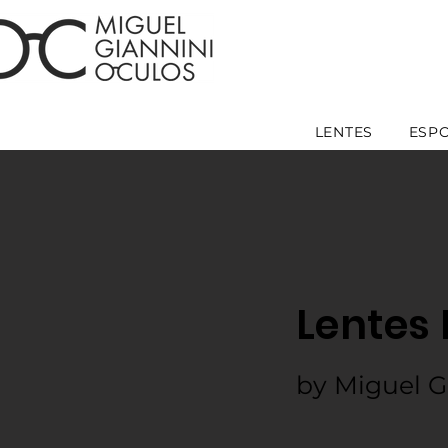
LENTES
ESP
Lentes 
by Miguel G