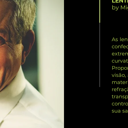
LENT
by Mi
As len
confe
extre
curva
Propo
visão,
mater
refra
transp
contr
sua sa