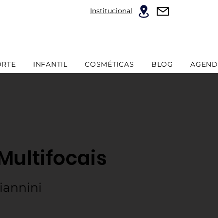
Institucional
ORTE
INFANTIL
COSMÉTICAS
BLOG
AGEND
Multifocais
iannini