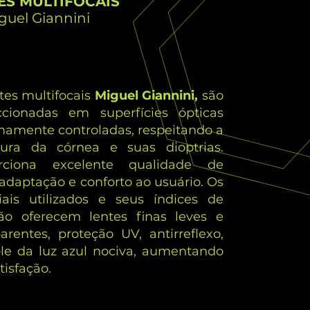
ES MULTIFOCAIS
guel Giannini
tes multifocais
Miguel Giannini,
são
ccionadas em superfícies ópticas
mamente controladas, respeitando a
tura da córnea e suas dioptrias.
rciona excelente qualidade de
 adaptação e conforto ao usuário. Os
iais utilizados e seus índices de
ção oferecem lentes finas leves e
arentes, proteção UV, antirreflexo,
ole da luz azul nociva, aumentando
tisfação.