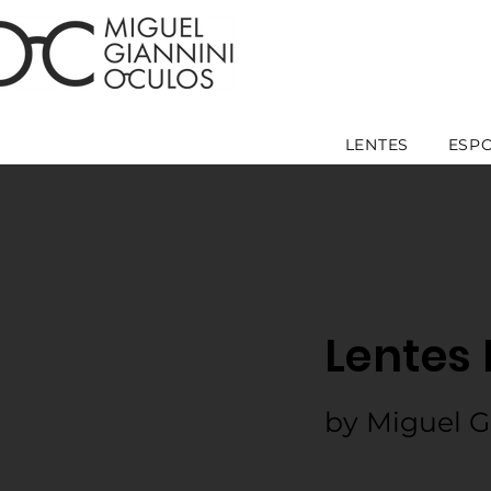
LENTES
ESP
Lentes 
by Miguel G