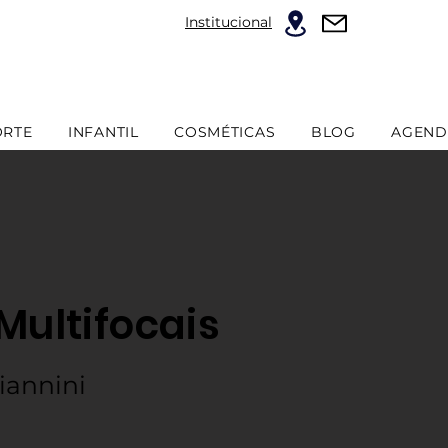
Institucional
ORTE
INFANTIL
COSMÉTICAS
BLOG
AGEND
Multifocais
iannini