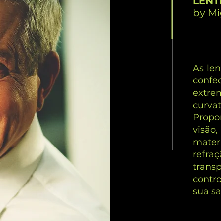
LENT
by Mi
As len
confe
extre
curva
Propo
visão,
mater
refra
transp
contr
sua sa