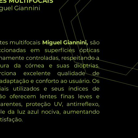
ES MULTIFOCAIS
guel Giannini
tes multifocais
Miguel Giannini,
são
ccionadas em superfícies ópticas
mamente controladas, respeitando a
tura da córnea e suas dioptrias.
rciona excelente qualidade de
 adaptação e conforto ao usuário. Os
iais utilizados e seus índices de
ção oferecem lentes finas leves e
arentes, proteção UV, antirreflexo,
ole da luz azul nociva, aumentando
tisfação.